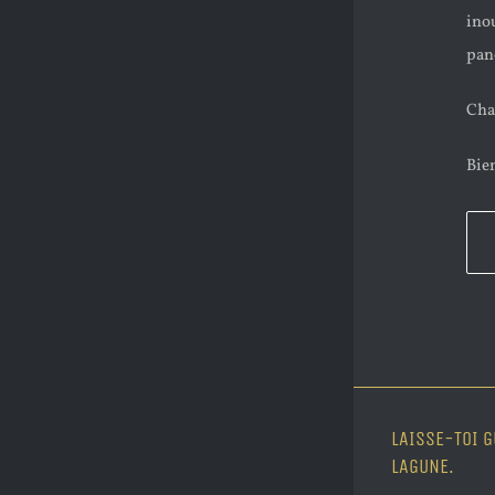
inou
pan
Chaq
Bien
LAISSE-TOI G
LAGUNE.