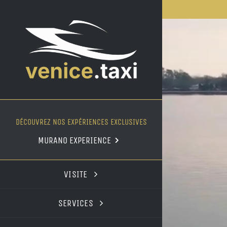
Skip
to
content
DÉCOUVREZ NOS EXPÉRIENCES EXCLUSIVES
MURANO EXPERIENCE
VISITE
SERVICES