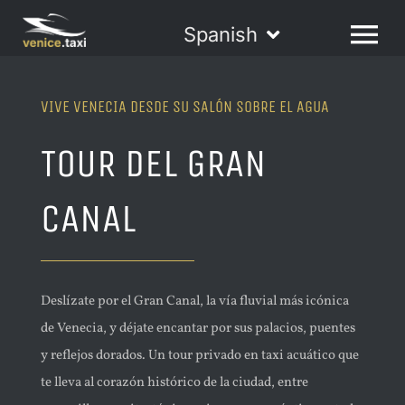
Skip
Spanish
to
Toggle
Tog
content
Navigation
Nav
ENGLISH
TOURS
VIVE VENECIA DESDE SU SALÓN SOBRE EL AGUA
TOUR DEL GRAN
FRANÇAIS
SERVICIOS
CANAL
DEUTSCH
LA FLOTA
Deslízate por el Gran Canal, la vía fluvial más icónica
ITALIANO
VENECIA
de Venecia, y déjate encantar por sus palacios, puentes
y reflejos dorados. Un tour privado en taxi acuático que
ESPAÑOL
CONTACTOS
te lleva al corazón histórico de la ciudad, entre