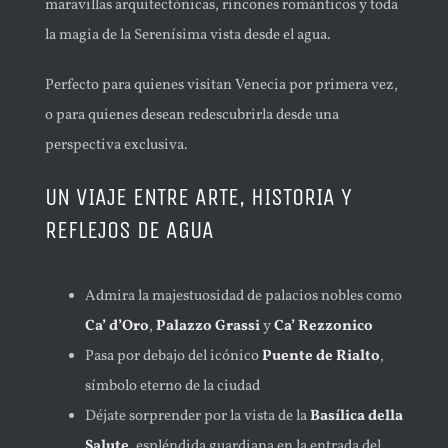
maravillas arquitectónicas, rincones románticos y toda
la magia de la Serenísima vista desde el agua.
FAQ
Perfecto para quienes visitan Venecia por primera vez,
o para quienes desean redescubrirla desde una
NUESTRAS EXPERIENCIAS EXCLUSIVAS
perspectiva exclusiva.
UN VIAJE ENTRE ARTE, HISTORIA Y
RESERVA AHORA TU EXPERIENCIA
REFLEJOS DE AGUA
ESPAÑOL
Admira la majestuosidad de palacios nobles como
Ca’ d’Oro
,
Palazzo Grassi
y
Ca’ Rezzonico
Pasa por debajo del icónico
Puente de Rialto
,
símbolo eterno de la ciudad
Déjate sorprender por la vista de la
Basílica della
Salute
, espléndida guardiana en la entrada del