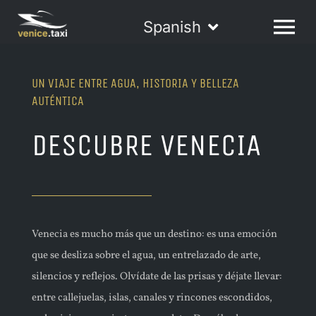
Skip
Spanish
to
Toggle
Tog
content
Navigation
Nav
ENGLISH
TOURS
UN VIAJE ENTRE AGUA, HISTORIA Y BELLEZA
AUTÉNTICA
FRANÇAIS
DESCUBRE VENECIA
SERVICIOS
DEUTSCH
LA FLOTA
Venecia es mucho más que un destino: es una emoción
ITALIANO
VENECIA
que se desliza sobre el agua, un entrelazado de arte,
silencios y reflejos. Olvídate de las prisas y déjate llevar:
ESPAÑOL
CONTACTOS
entre callejuelas, islas, canales y rincones escondidos,